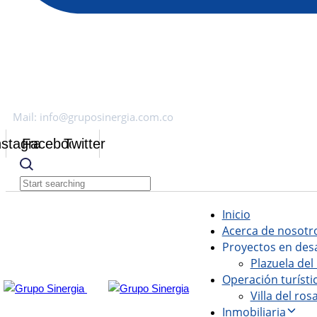
Mail: info@gruposinergia.com.co
nstagram
Facebook
Twitter
Inicio
Acerca de nosotr
Proyectos en desa
Plazuela del
Operación turísti
Villa del ros
Inmobiliaria