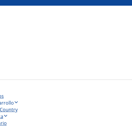
os
rrollo
 Country
ca
ario